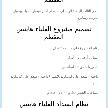
الحى الثالث الهضبة الوسطى المقطم أمام كومباوند حياه وبجوار
مدرسة ريماس
تصميم مشروع العلياء هايتس
المقطم
يقام المشروع على مساحه 2 فدان
المبانى أرضى و 4 أدوار
بالدور 8 شقق + 2 أسانسير
واجهه 4 شقق على كومباوند بلانسيا +واجهه 4 شقق على كومباوند
حياه
مساحات الشقق 169م – 177م – 180م
نظام السداد العلياء هايتس