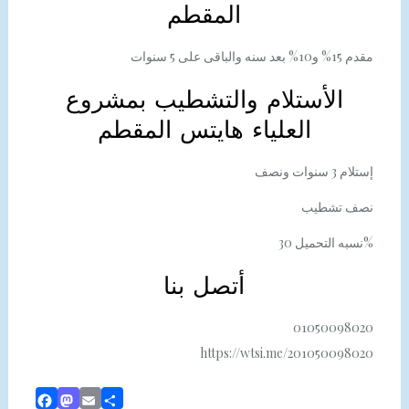
المقطم
مقدم 15% و10% بعد سنه والباقى على 5 سنوات
الأستلام والتشطيب بمشروع
العلياء هايتس المقطم
إستلام 3 سنوات ونصف
نصف تشطيب
نسبه التحميل 30%
أتصل بنا
01050098020
https://wtsi.me/201050098020
Facebook
Mastodon
Email
Share